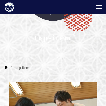
t
o
p
-
i
t
e
m
top-item