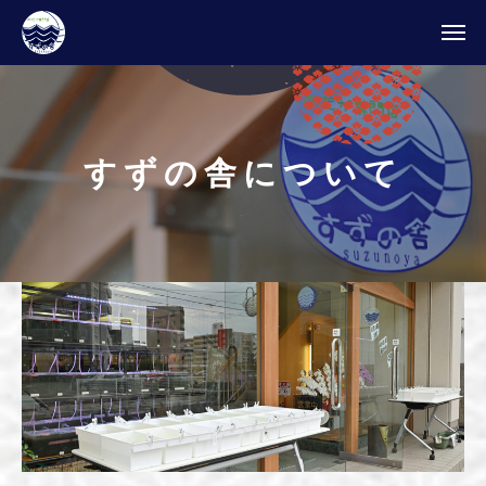
す
ず
の
舎
に
つ
い
て