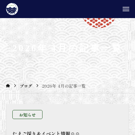
2
0
2
6
年
4
月
の
記
事
一
覧
ブログ
2026年 4月の記事一覧
お知らせ
たまご採り＆イベント情報☺☺