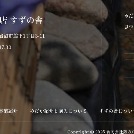
めだ
店 すずの舎
見学
県岩沼市館下1丁目3-11
7:30
事業紹介
めだか紹介と購入について
すずの舎につい
Copyright © 2025 合同会社鈴の