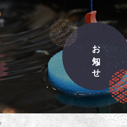
お
知
ら
せ
せ